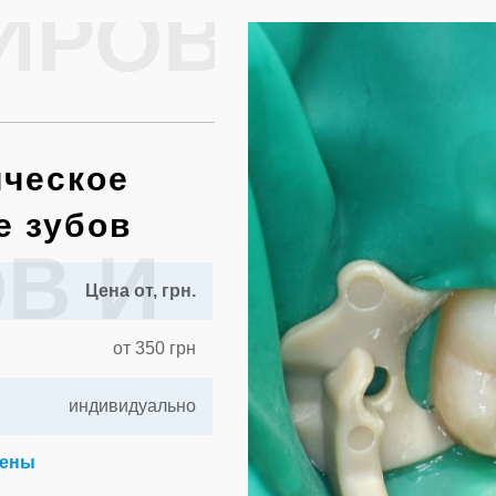
ИРОВАНИЕ
ическое
е зубов
В И
Цена от, грн.
от 350 грн
индивидуально
цены