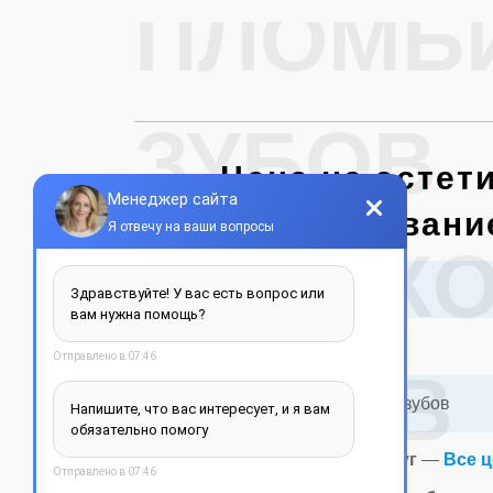
ПЛОМБ
ЗУБОВ
Цена на эстет
пломбировани
ХАРЬКО
Название услуги:
Консультация
ЛЬВОВ
Эстетическое пломбирование зубов
* Смотреть полный прайс услуг
—
Все 