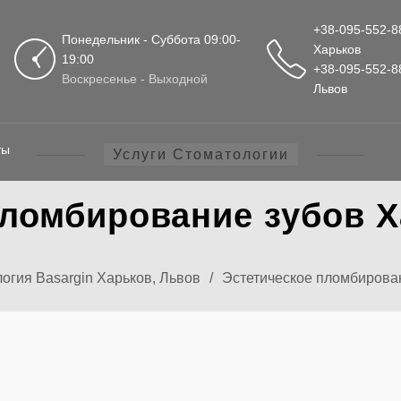
+38-095-552-8
Понедельник - Суббота 09:00-
Харьков
19:00
+38-095-552-8
Воскресенье - Выходной
Львов
ты
Услуги Стоматологии
пломбирование зубов Х
огия Basargin Харьков, Львов
/
Эстетическое пломбирова
ИЧЕСКОЕ