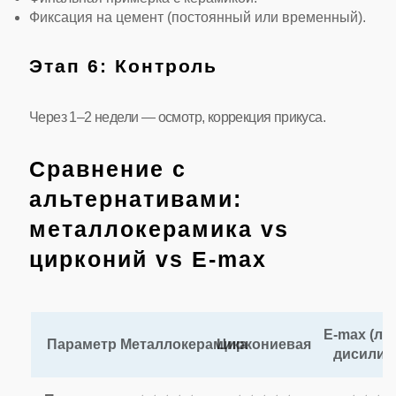
Фиксация на цемент (постоянный или временный).
Этап 6: Контроль
Через 1–2 недели — осмотр, коррекция прикуса.
Сравнение с
альтернативами:
металлокерамика vs
цирконий vs E-max
E-max (ли
Параметр
Металлокерамика
Циркониевая
дисилика