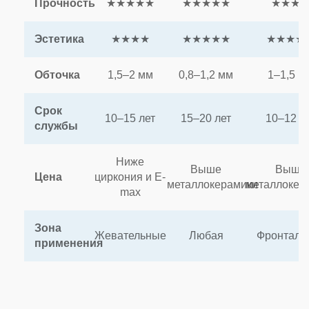
Прочность
★★★★★
★★★★★
★★★
Эстетика
★★★★
★★★★★
★★★★
Обточка
1,5–2 мм
0,8–1,2 мм
1–1,5 м
Срок
10–15 лет
15–20 лет
10–12 л
службы
Ниже
Выше
Выше
Цена
циркония и E-
металлокерамики
металлокер
max
Зона
Жевательные
Любая
Фронталь
применения