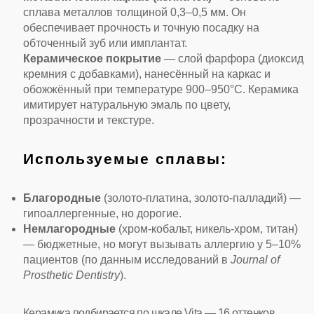
сплава металлов толщиной 0,3–0,5 мм. Он
обеспечивает прочность и точную посадку на
обточенный зуб или имплантат.
Керамическое покрытие
— слой фарфора (диоксид
кремния с добавками), нанесённый на каркас и
обожжённый при температуре 900–950°C. Керамика
имитирует натуральную эмаль по цвету,
прозрачности и текстуре.
Используемые сплавы:
Благородные
(золото-платина, золото-палладий) —
гипоаллергенные, но дорогие.
Немлагородные
(хром-кобальт, никель-хром, титан)
— бюджетные, но могут вызывать аллергию у 5–10%
пациентов (по данным исследований в
Journal of
Prosthetic Dentistry
).
Керамика подбирается по шкале Vita — 16 оттенков,