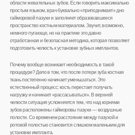
области жевательных зубов. Если говорить максимально
простым языком, врач буквально «приподнимает» дно
гайморовой пазухи и заполняет образовавшееся
пространство костным материалом. Звучит, возможно,
немного пугающе, но на практике это давно
отработанная и безопасная методика, которая позволяет
подготовить челюсть к установке зубных имплантов.
Почему вообще возникает необходимость в такой
процедуре? Дело в том, что после потери зуба костная
ткань постепенно начинает уменьшаться. Это
естественный процесс: кость перестает получать
нагрузку и начинает «рассасываться». В верхней
челюсти ситуация усложняется тем, что над корнями
зубов расположены гайморовы пазухи — воздушные
полости. Со временем расстояние между пазухой и
ротовой полостью становится слишком маленьким для
установки импланта.