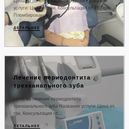
Цена на лечения кариеса у детей Название
услуги: Цена от, грн. Консультация от 350 грн
Пломбирование…
ДЕТАЛЬНЕЕ
Лечение периодонтита
трехканального зуба
Цена на лечение периодонтита
трехканального зуба Название услуги: Цена от,
грн. Консультация от…
ДЕТАЛЬНЕЕ