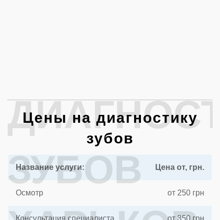
ДИАГНОС
Цены на диагностику
зубов
ЗУБОВ
Название услуги:
Цена от, грн.
Осмотр
от 250 грн
Консультация специалиста
от 350 грн