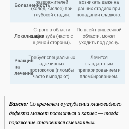
раздражителей
возникать даже на
Болезненность
(холод, кислое) при
ранних стадиях при
глубокой стадии.
попадании сладкого.
Строго в области
По всей пришеечной
Локализация
шейки зуба (часто с
области, может
щечной стороны).
уходить под десну.
Требует специальных
Лечится
Реакция
адгезивных
стандартным
на
протоколов (пломбы
препарированием и
лечение
часто выпадают).
пломбированием.
Важно:
Со временем в углублении клиновидного
дефекта может поселиться и кариес — тогда
поражение становится смешанным.