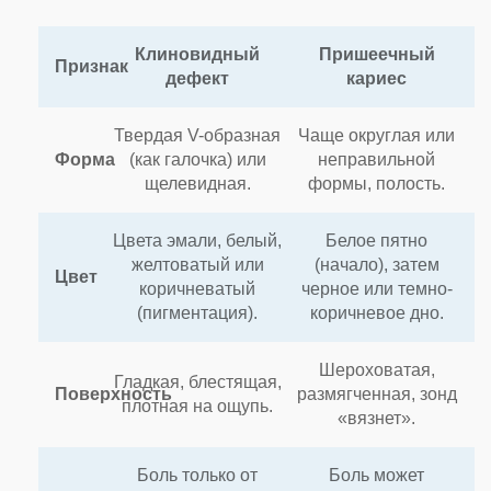
Клиновидный
Пришеечный
Признак
дефект
кариес
Твердая V-образная
Чаще округлая или
Форма
(как галочка) или
неправильной
щелевидная.
формы, полость.
Цвета эмали, белый,
Белое пятно
желтоватый или
(начало), затем
Цвет
коричневатый
черное или темно-
(пигментация).
коричневое дно.
Шероховатая,
Гладкая, блестящая,
Поверхность
размягченная, зонд
плотная на ощупь.
«вязнет».
Боль только от
Боль может