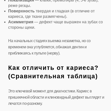
Локализация
— клыки, премоляры (4, 5-е зубы),
реже резцы.
Поверхность
твердая и гладкая (в отличие от
кариеса, где ткани размягчены).
Асимметрия
— дефект чаще выражен на зубах со
стороны щеки.
На начальных стадиях выемка незаметна, но со
временем она углубляется, обнажая дентин и
приближаясь к пульпе (нерву).
Как отличить от кариеса?
(Сравнительная таблица)
Это ключевой момент для диагностики. Кариес в
пришеечной области и клиновидный дефект выглядят и
лечатся по-разному.