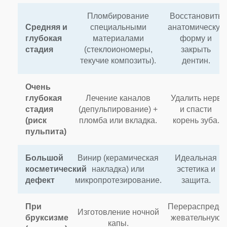
Пломбирование
Восстановить
Средняя и
специальными
анатомическую
глубокая
материалами
форму и
стадия
(стеклоиономеры,
закрыть
текучие композиты).
дентин.
Очень
глубокая
Лечение каналов
Удалить нерв
стадия
(депульпирование) +
и спасти
(риск
пломба или вкладка.
корень зуба.
пульпита)
Большой
Винир (керамическая
Идеальная
косметический
накладка) или
эстетика и
дефект
микропротезирование.
защита.
При
Перераспредел
Изготовление ночной
бруксизме
жевательную
капы.