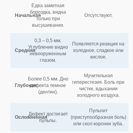
Едва заметная
бороздка, видна
Начальная
Отсутствуют.
только при
высушивании.
0,3 – 0,5 мм.
Появляется реакция на
Углубление видно
Средняя
холодное, сладкое или
невооруженным
кислое.
глазом.
Мучительная
Более 0,5 мм. Дно
гиперестезия. Боль при
Глубокая
дефекта темное
чистке, вдыхании
(дентин).
холодного воздуха.
Пульпит
Дефект достигает
Осложненная
(приступообразная боль)
пульпы.
или скол коронки зуба.