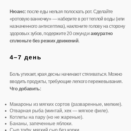
Нюанс:
после еды нельзя полоскать рот. Сделайте
«ротовую ванночку» — наберите в рот теплой воды (или
назначенного антисептика), наклоните голову на сторону
здоровых зубов, подержите 20 секунд и
аккуратно
сплюньте без резких движений
.
4–7 день
Боль утихает, края десны начинают стягиваться. Можно
вводить продукты, требующие легкого пережевывания.
Что добавить:
Макароны из мягких сортов (разваренные, мелкие).
Отварная рыба (минтай, хек — мягкое филе).
Котлеты на пару (но не жареные).
Бананы, запеченные яблоки.
Сыр тофу, мягкий сыр без корки.