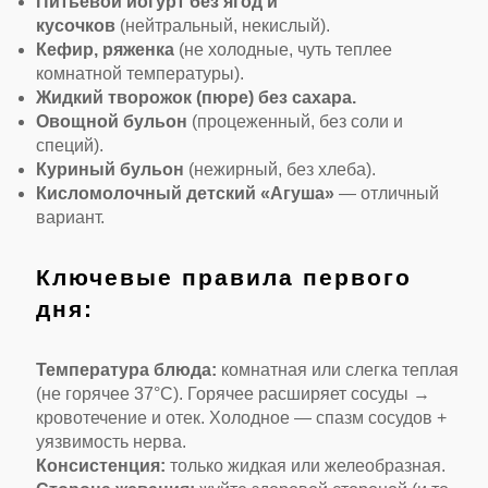
Питьевой йогурт без ягод и
кусочков
(нейтральный, некислый).
Кефир, ряженка
(не холодные, чуть теплее
комнатной температуры).
Жидкий творожок (пюре) без сахара.
Овощной бульон
(процеженный, без соли и
специй).
Куриный бульон
(нежирный, без хлеба).
Кисломолочный детский «Агуша»
— отличный
вариант.
Ключевые правила первого
дня:
Температура блюда:
комнатная или слегка теплая
(не горячее 37°C). Горячее расширяет сосуды →
кровотечение и отек. Холодное — спазм сосудов +
уязвимость нерва.
Консистенция:
только жидкая или желеобразная.