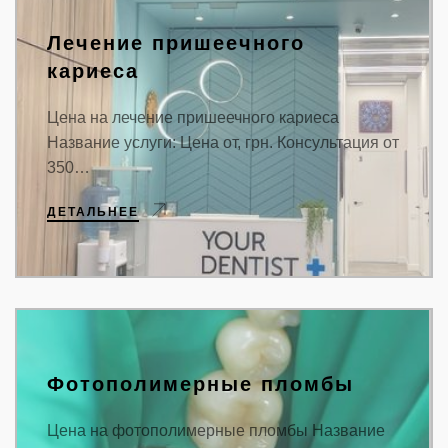
Лечение пришеечного
кариеса
Цена на лечение пришеечного кариеса
Название услуги: Цена от, грн. Консультация от
350…
ДЕТАЛЬНЕЕ
Фотополимерные пломбы
Цена на фотополимерные пломбы Название