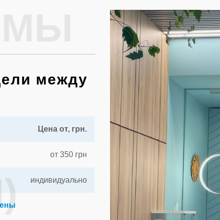
ЕМЫ
щели между
Цена от, грн.
от 350 грн
)
индивидуально
цены