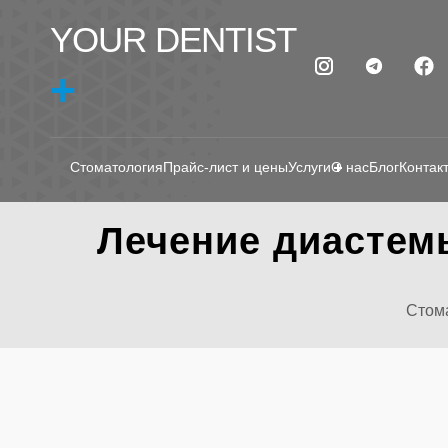
YOUR DENTIST
+
Стоматология
Прайс-лист и цены
Услуги
О нас
Блог
Контак
Лечение диастем
Стома
ЛЕЧЕН