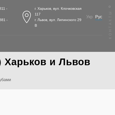
811 -
г. Харьков, вул. Клочковская
КОНТАКТЫ
117
Рус
Укр
881 -
г. Львов, вул. Липинского 29
В
 Харьков и Львов
убами