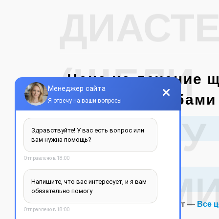
ДИАСТ
(ЩЕЛИ
Цена на лечение 
зубами
МЕЖДУ
Название услуги:
Консультация
ЗУБАМИ
Лечение щели между зубами
* Смотреть полный прайс услуг
—
Все 