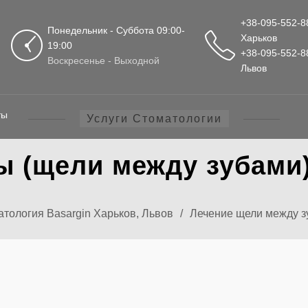
+38-095-552-8
Понедельник - Суббота 09:00-
Харьков
19:00
+38-095-552-8
Воскресенье - Выходной
Львов
ты
Услуги Стоматологии
ы (щели между зубами)
тология Basargin Харьков, Львов
/
Лечение щели между з
ИЕ