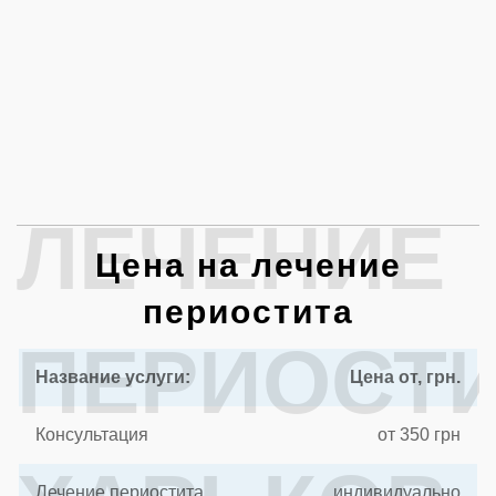
ЛЕЧЕНИЕ
Цена на лечение
периостита
ПЕРИОСТ
Название услуги:
Цена от, грн.
Консультация
от 350 грн
Лечение периостита
индивидуально