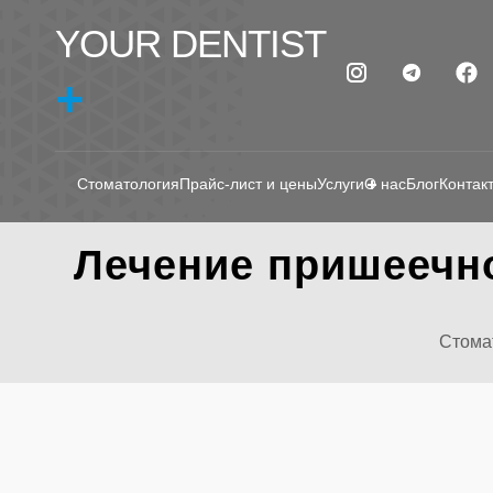
YOUR DENTIST
+
Стоматология
Прайс-лист и цены
Услуги
О нас
Блог
Контак
Лечение пришеечно
Стомат
ЛЕЧЕН