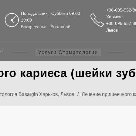
+38-095-552-8
Понедельник - Суббота 09:00-
Харьков
19:00
+38-095-552-8
Воскресенье - Выходной
Львов
ты
Услуги Стоматологии
го кариеса (шейки зуб
ология Basargin Харьков, Львов
/
Лечение пришеечного к
ИЕ