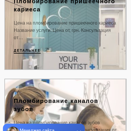
Пломбирование пришеечного
кариеса
Цена на пломбирование пришеечного кариеса
Название услуги: Цена от, грн. Консультация
от…
ДЕТАЛЬНЕЕ
Пломбирование каналов
зубов
Цена на пломбирование каналов зубов
Название услуги: Цена от, грн. Консультация от