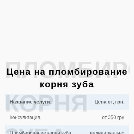
ПЛОМБИР
Цена на пломбирование
корня зуба
КОРНЯ
Название услуги:
Цена от, грн.
Консультация
от 350 грн
Пломбирование корня зуба
индивидуально