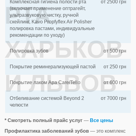
Комплексная гигиена полости рта
от 2500 грн
РТА
(включает применение оптрагейт,
ультразвуковую чистку, ручной
скейлинг, Kavo Propfyflex Air Polisher
полировка пастами, индивидуальные
рекомендации по уходу)
ХАРЬКОВ
Полировка зубов
от 500 грн
Покрытие реминерализующей пастой
от 250 грн
И ЛЬВОВ
Покрытие лаком Ара Сare/Telio
от 600 грн
Отбеливание системой Вeyond 2
от 7000 грн
челюсти
* Смотреть полный прайс услуг
—
Все цены
Профилактика заболеваний зубов
— это комплекс