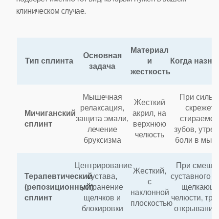
клиническом случае.
Материал
Основная
Тип сплинта
и
Когда назна
задача
жесткость
Мышечная
При сильн
Жесткий
релаксация,
скрежете
Мичиганский
акрил, на
защита эмали,
стираемос
сплинт
верхнюю
лечение
зубов, утре
челюсть
бруксизма
боли в мыш
Центрирование
При смеще
Жесткий,
Терапевтический
сустава,
суставного д
с
(репозиционный)
устранение
щелкающ
наклонной
сплинт
щелчков и
челюсти, тру
плоскостью
блокировки
открывании