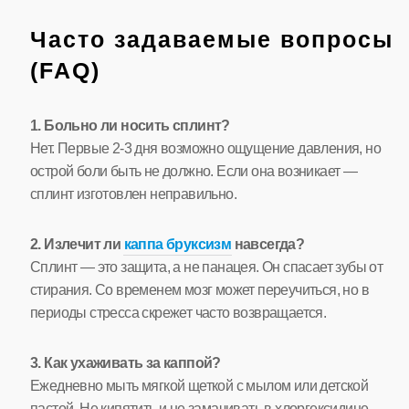
Часто задаваемые вопросы
(FAQ)
1. Больно ли носить сплинт?
Нет. Первые 2-3 дня возможно ощущение давления, но
острой боли быть не должно. Если она возникает —
сплинт изготовлен неправильно.
2. Излечит ли
каппа бруксизм
навсегда?
Сплинт — это защита, а не панацея. Он спасает зубы от
стирания. Со временем мозг может переучиться, но в
периоды стресса скрежет часто возвращается.
3. Как ухаживать за каппой?
Ежедневно мыть мягкой щеткой с мылом или детской
пастой. Не кипятить и не замачивать в хлоргексидине —