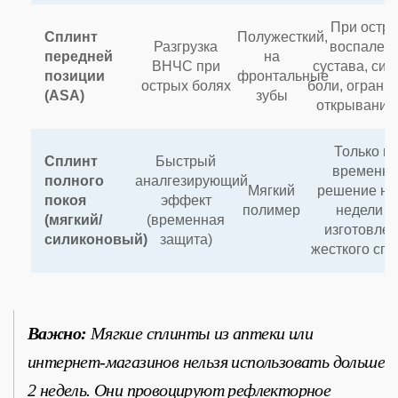
При остр
Сплинт
Полужесткий,
Разгрузка
воспален
передней
на
ВНЧС при
сустава, сил
позиции
фронтальные
острых болях
боли, ограни
(ASA)
зубы
открывания
Только ка
Сплинт
Быстрый
временно
полного
аналгезирующий
Мягкий
решение на
покоя
эффект
полимер
недели д
(мягкий/
(временная
изготовле
силиконовый)
защита)
жесткого спл
Важно:
Мягкие сплинты из аптеки или
интернет-магазинов нельзя использовать дольше
2 недель. Они провоцируют рефлекторное