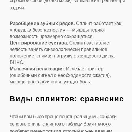
огромной силой (до 400 кг/см²). Каппа-сплинт решает три
задачи:
Разобщение зубных рядов.
Сплинт работает как
«подушка безопасности» — мышцы теряют
возможность чрезмерно сокращаться.
Центрирование сустава.
Сплинт заставляет
челюсть занять физиологически правильное
положение, снимая нагрузку с хрящевого диска
ВНЧС.
Мышечная релаксация.
Исчезает триггер
(ошибочный сигнал о необходимости сжатия),
мышцы расслабляются, уходит боль.
Виды сплинтов: сравнение
Чтобы вам было проще понять разницу, мы собрали
основные типы сплинтов в таблицу. Врач-гнатолог
подберет именно тот вид, который нужен в вашем