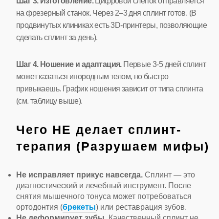
Шаг 3. Изготовление.
Цифровой слепок отправляется
на фрезерный станок. Через 2–3 дня сплинт готов. (В
продвинутых клиниках есть 3D-принтеры, позволяющие
сделать сплинт за день).
Шаг 4. Ношение и адаптация.
Первые 3-5 дней сплинт
может казаться инородным телом, но быстро
привыкаешь. График ношения зависит от типа сплинта
(см. таблицу выше).
Чего НЕ делает сплинт-
терапия (Разрушаем мифы)
Не исправляет прикус навсегда.
Сплинт — это
диагностический и лечебный инструмент. После
снятия мышечного тонуса может потребоваться
ортодонтия (
брекеты
) или реставрация зубов.
Не деформирует зубы.
Качественный сплинт не