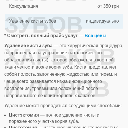
Консультация
от 350 грн
ЗУБОВ
Удаление кисты зубов
индивидуально
* Смотреть полный прайс услуг
—
Все цены
Удаление кисты зуба
— это хирургическая процедура,
ХАРЬКОВ
направленная на устранение патологического
образования (кисты), которое образуется в костной
ткани челюсти возле корня зуба. Киста представляет
собой полость, заполненную жидкостью или гноем, и
И ЛЬВОВ
чаще всего развивается из-за инфекционного
воспаления, травмы или осложнений после
неправильного лечения корневых каналов.
Удаление может проводиться следующими способами:
Цистэктомия
— полное удаление кисты и
поражённого участка корня зуба.
Цистотомия
— частичное удаление стенок кисты с