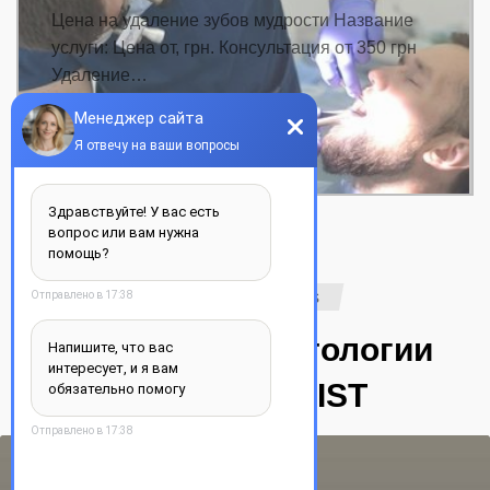
Цена на удаление зубов мудрости Название
услуги: Цена от, грн. Консультация от 350 грн
Удаление…
ДЕТАЛЬНЕЕ
Our reviews
Отзывы Стоматологии
YOUR DENTIST