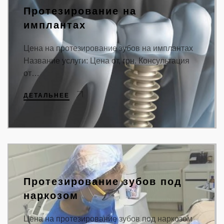
Протезирование на
имплантах
Цена на протезирование зубов на имплантах
Название услуги: Цена от, грн. Консультация
от…
ДЕТАЛЬНЕЕ
Протезирование зубов под
наркозом
Цена на протезирование зубов под наркозом