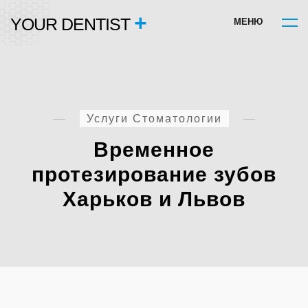
+
YOUR DENTIST
М
Е
Н
Ю
Услуги Стоматологии
Временное
протезирование зубов
Харьков и Львов