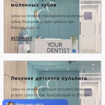
молочных зубов
Цена на лечение периодонтита молочных
зубов Название услуги: Цена от, грн.
Консультация от…
ДЕТАЛЬНЕЕ
Лечение детского пульпита
Цена на лечение детского пульпита Название
услуги: Цена от, грн. Консультация от 350 грн
Лечение…