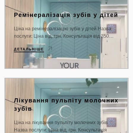
Ремінералізація зубів у дітей
Ціна на ремінералізацію зубів у дітей Назва
послуги: Ціна від, грн. Консультація від 350…
ДЕТАЛЬНІШЕ
Лікування пульпіту молочних
зубів
Ціна на лікування пульпіту молочних зубів
Назва послуги: Ціна від, грн. Консультація