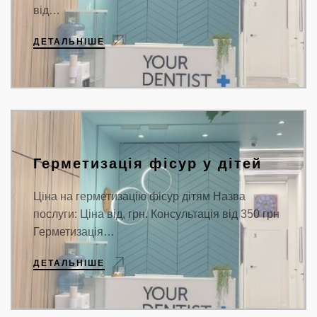
від…
ДЕТАЛЬНІШЕ
Герметизація фісур у дітей
Ціна на герметизацію фісур дітям Назва
послуги: Ціна від, грн. Консультація від 350 грн
Герметизація…
ДЕТАЛЬНІШЕ