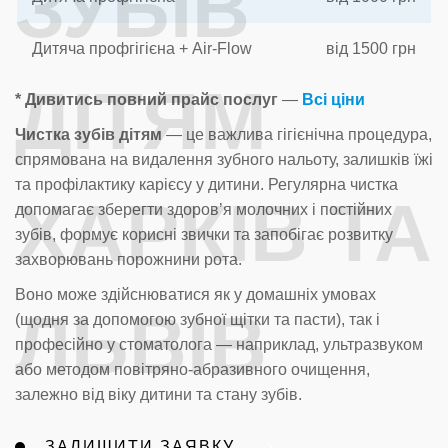
ЗУБІВ
Дитяча профгігієна + Air-Flow
від 1500 грн
ДІТЯМ
* Дивитись повний прайс послуг
—
Всі ціни
Чистка зубів дітям
— це важлива гігієнічна процедура,
спрямована на видалення зубного нальоту, залишків їжі
та профілактику карієсу у дитини. Регулярна чистка
ХАРКІВ ТА
допомагає зберегти здоров’я молочних і постійних
зубів, формує корисні звички та запобігає розвитку
захворювань порожнини рота.
Воно може здійснюватися як у домашніх умовах
ЛЬВІВ
(щодня за допомогою зубної щітки та пасти), так і
професійно у стоматолога — наприклад, ультразвуком
або методом повітряно-абразивного очищення,
залежно від віку дитини та стану зубів.
ЗАЛИШИТИ ЗАЯВКУ