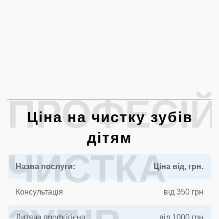
ПРОФЕСІ
Ціна на чистку зубів
дітям
ЧИСТКА
Назва послуги:
Ціна від, грн.
Консультація
від 350 грн
Дитяча профгігієна
від 1000 грн