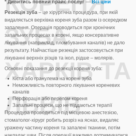
КОРЕНЯ
* Дивитись повний прайс послуг
—
Всі ціни
Резекція зуба
– це хірургічна процедура, при якій
видаляється верхівка кореня зуба разом із осередком
ЗУБА
запалення. Операція проводиться при хронічних
запальних процесах в корені, якщо консервативне
лікування (наприклад, пломбування каналів) не дало
результату. Найчастіше резекція застосовується при
лікуванні верхніх різців та ікол, рідше – молярів.
ХАРКІВ ТА
Основні показання до резекції кореня зуба:
Кіста або гранулема на корені зуба
Неможливість повторного лікування кореневих
каналів
ЛЬВІВ
Перфорація або перелом кореня
Запальні процеси, що не піддаються терапії
Процедура проводиться під місцевою анестезією,
стоматолог-хірург робить розріз на яснах, видаляє
уражену частину кореня та запалені тканини, потім
накладає шви. Після операції важливо дотримуватися