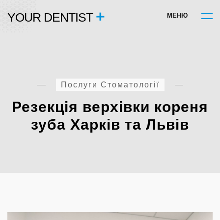
+
YOUR DENTIST
М
Е
Н
Ю
Послуги Стоматології
Резекція верхівки кореня
зуба Харків та Львів