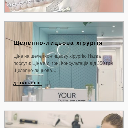
Щелепно-лицьова хірургія
Ціна на щелепно-лицьову хірургію Назва
послуги: Ціна від, грн. Консультація від 350 грн
Щелепно-лицьова…
ДЕТАЛЬНІШЕ