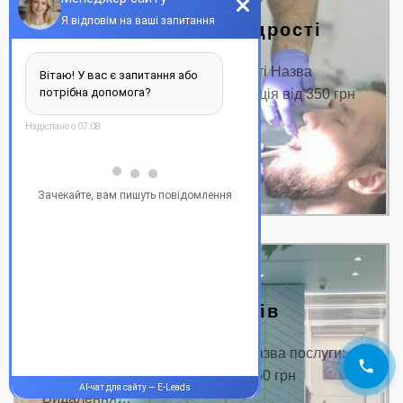
Видалення зубів мудрості
Ціна на видалення зубів мудрості Назва
послуги: Ціна від, грн. Консультація від 350 грн
Видалення…
ДЕТАЛЬНІШЕ
Видалення кісти зубів
Ціна на видалення кісти зубів Назва послуги:
Ціна від, грн. Консультація від 350 грн
Видалення…