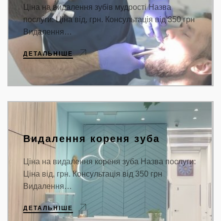
Ціна на видалення зубів мудрості Назва
послуги: Ціна від, грн. Консультація від 350 грн
Видалення…
ДЕТАЛЬНІШЕ
Видалення кореня зуба
Ціна на видалення кореня зуба Назва послуги:
Ціна від, грн. Консультація від 350 грн
Видалення…
ДЕТАЛЬНІШЕ