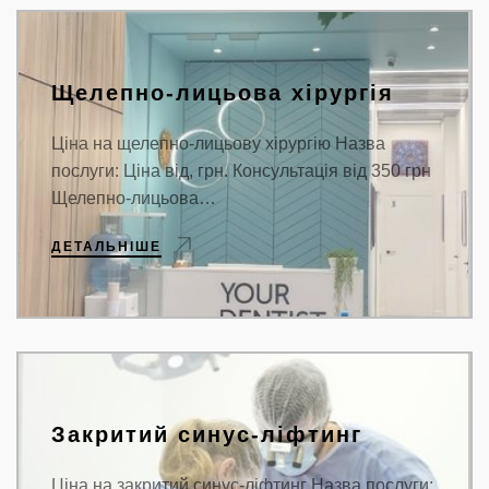
ЛЬВІВ
Щелепно-лицьова хірургія
Ціна на щелепно-лицьову хірургію Назва
послуги: Ціна від, грн. Консультація від 350 грн
Щелепно-лицьова…
ДЕТАЛЬНІШЕ
Закритий синус-ліфтинг
Ціна на закритий синус-ліфтинг Назва послуги: