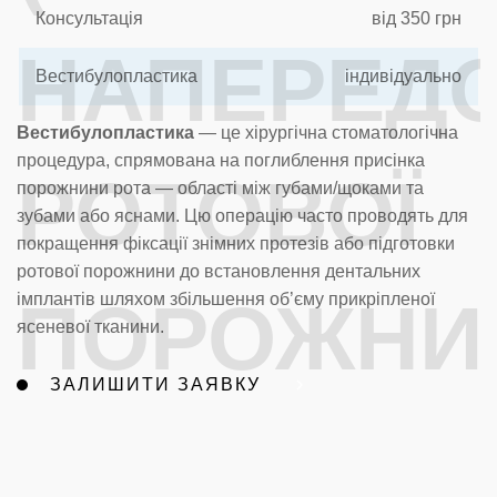
Консультація
від 350 грн
НАПЕРЕДО
Вестибулопластика
індивідуально
Вестибулопластика
— це хірургічна стоматологічна
процедура, спрямована на поглиблення присінка
РОТОВОЇ
порожнини рота — області між губами/щоками та
зубами або яснами. Цю операцію часто проводять для
покращення фіксації знімних протезів або підготовки
ротової порожнини до встановлення дентальних
ПОРОЖНИ
імплантів шляхом збільшення об’єму прикріпленої
ясеневої тканини.
ЗАЛИШИТИ ЗАЯВКУ
ХАРКІВ ТА