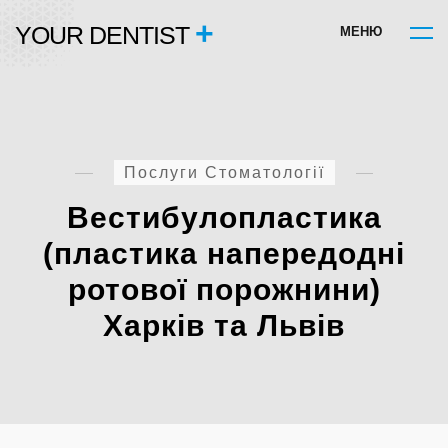
+
YOUR DENTIST
М
Е
Н
Ю
Послуги Стоматології
Вестибулопластика
(пластика напередодні
ротової порожнини)
Харків та Львів