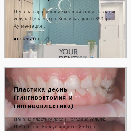
Цена на наращивание костной ткани Название
услуги: Цена от, грн. Консультация от 350 грн
Аугментация…
ДЕТАЛЬНЕЕ
Пластика десны
(гингивэктомия и
гингивопластика)
Цена на пластику десен Название услуги:
Цена от, грн. Консультация от 350 грн