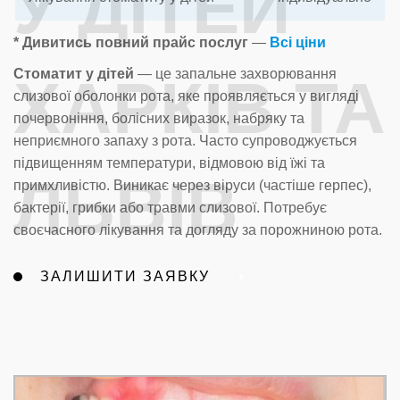
У ДІТЕЙ
* Дивитись повний прайс послуг
—
Всі ціни
Стоматит у дітей
— це запальне захворювання
ХАРКІВ ТА
слизової оболонки рота, яке проявляється у вигляді
почервоніння, болісних виразок, набряку та
неприємного запаху з рота. Часто супроводжується
підвищенням температури, відмовою від їжі та
ЛЬВІВ
примхливістю. Виникає через віруси (частіше герпес),
бактерії, грибки або травми слизової. Потребує
своєчасного лікування та догляду за порожниною рота.
ЗАЛИШИТИ ЗАЯВКУ