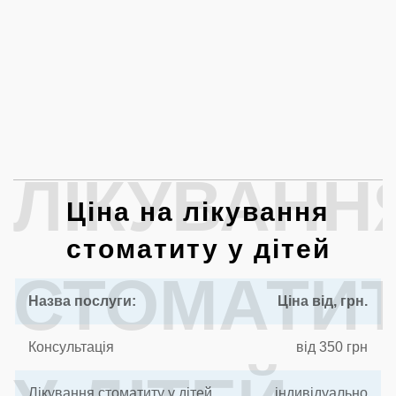
ЛІКУВАНН
Ціна на лікування
стоматиту у дітей
СТОМАТИ
Назва послуги:
Ціна від, грн.
Консультація
від 350 грн
Лікування стоматиту у дітей
індивідуально