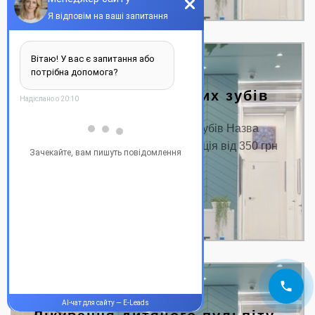
Реставрація молочних зубів
Ціна на реставрацію молочних зубів Назва
послуги: Ціна від, грн. Консультація від 350 грн
Реставрація…
ДЕТАЛЬНІШЕ