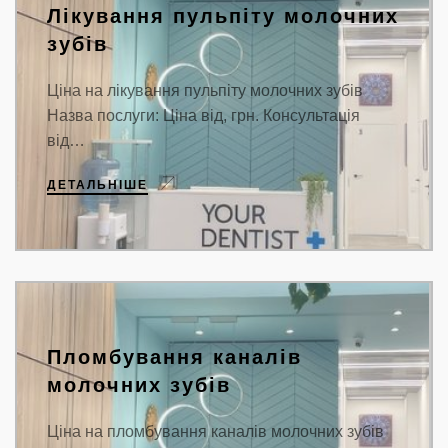
Лікування пульпіту молочних
зубів
Ціна на лікування пульпіту молочних зубів
Назва послуги: Ціна від, грн. Консультація
від…
ДЕТАЛЬНІШЕ
Пломбування каналів
молочних зубів
Ціна на пломбування каналів молочних зубів