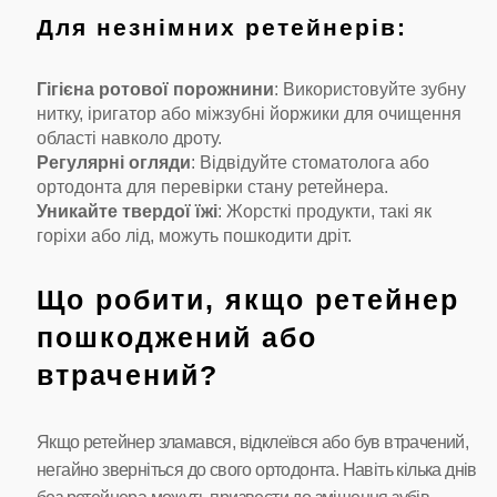
Для незнімних ретейнерів:
Гігієна ротової порожнини
: Використовуйте зубну
нитку, іригатор або міжзубні йоржики для очищення
області навколо дроту.
Регулярні огляди
: Відвідуйте стоматолога або
ортодонта для перевірки стану ретейнера.
Уникайте твердої їжі
: Жорсткі продукти, такі як
горіхи або лід, можуть пошкодити дріт.
Що робити, якщо ретейнер
пошкоджений або
втрачений?
Якщо ретейнер зламався, відклеївся або був втрачений,
негайно зверніться до свого ортодонта. Навіть кілька днів