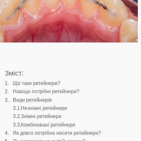
Зміст:
Що таке ретейнери?
Навіщо потрібні ретейнери?
Види ретейнерів
Незнімні ретейнери
Знімні ретейнери
Комбіновані ретейнери
Як довго потрібно носити ретейнери?