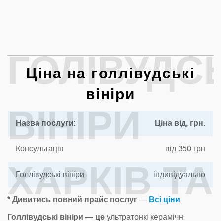
ГОЛІВУДСЬ
Ціна на голлівудські
вініри
ВІНІРИ
Назва послуги:
Ціна від, грн.
Консультація
від 350 грн
ХАРКІВ ТА
Голлівудські вініри
індивідуально
* Дивитись повний прайс послуг
—
Всі ціни
Голлівудські вініри — це
ультратонкі керамічні