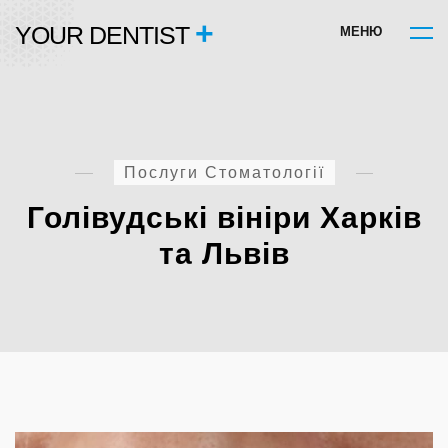
+
YOUR DENTIST
М
Е
Н
Ю
Послуги Стоматології
Голівудські вініри Харків
та Львів