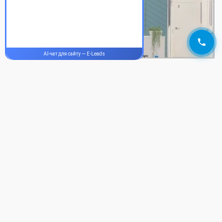
від…
ДЕТАЛЬНІШЕ
Вініри на верхні зуби
Ціна на вініри на верхні зуби Назва послуги:
Ціна від, грн. Консультація від 350 грн Вініри…
ДЕТАЛЬНІШЕ