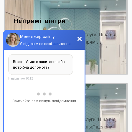
Непрямі вініри
Ціна на непрямі вініри Назва послуги: Ціна від,
грн. Консультація від 350 грн Непрямі…
ДЕТАЛЬНІШЕ
Вініри на всі зуби
Вініри на всі зуби ціна Назва послуги: Ціна від,
грн. Сканування верхньої та нижньої щелепи