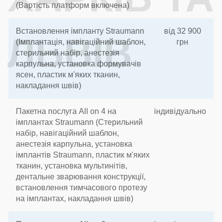
(Вартість платформ включена)
Встановлення імпланту Straumann
від 32 900
ЛЬВІВ
(Імплантація, навігаційний шаблон,
грн
стерильний набір, анестезія
карпульна, установка формувачів
ясен, пластик м'яких тканин,
накладання швів)
Пакетна послуга All on 4 на
індивідуально
імплантах Straumann (Стерильний
набір, навігаційний шаблон,
анестезія карпульна, установка
імплантів Straumann, пластик м'яких
тканин, установка мультинітів,
дентальне зварювання конструкції,
встановлення тимчасового протезу
на імплантах, накладання швів)