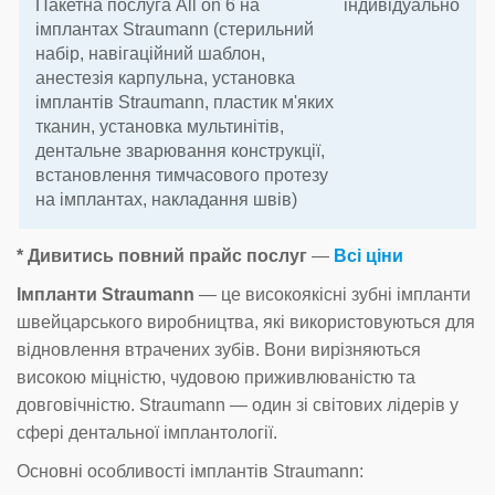
Пакетна послуга All on 6 на
індивідуально
імплантах Straumann (стерильний
набір, навігаційний шаблон,
анестезія карпульна, установка
імплантів Straumann, пластик м'яких
тканин, установка мультинітів,
дентальне зварювання конструкції,
встановлення тимчасового протезу
на імплантах, накладання швів)
* Дивитись повний прайс послуг
—
Всі ціни
Імпланти Straumann
— це високоякісні зубні імпланти
швейцарського виробництва, які використовуються для
відновлення втрачених зубів. Вони вирізняються
високою міцністю, чудовою приживлюваністю та
довговічністю. Straumann — один зі світових лідерів у
сфері дентальної імплантології.
Основні особливості імплантів Straumann: