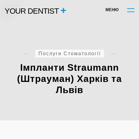
+
YOUR DENTIST
М
Е
Н
Ю
Послуги Стоматології
Імпланти Straumann
(Штрауман) Харків та
Львів