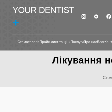
YOUR DENTIST
+
Стоматологія
Прайс-лист та ціни
Послуги
Про нас
Блог
Конт
Лікування н
Стом
ЛІКУВА