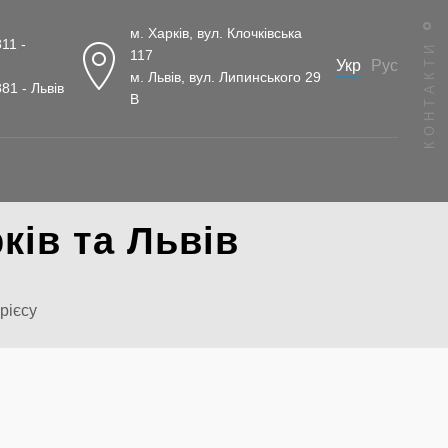
м. Харків, вул. Клочківська
11 -
КОНТАКТИ
117
Укр
Рус
м. Львів, вул. Липинського 29
81 - Львів
В
ків та Львів
рієсу