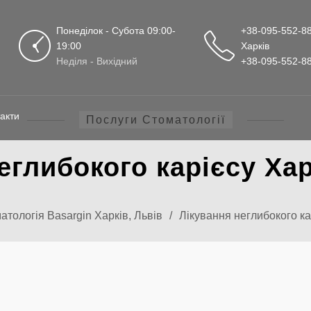
Понеділок - Субота 09:00-
+38-095-552-88
19:00
Харків
Неділя - Вихідний
+38-095-552-88
акти
Послуги Стоматології
еглибокого карієсу Хар
атологія Basargin Харків, Львів
/
Лікування неглибокого ка
ННЯ