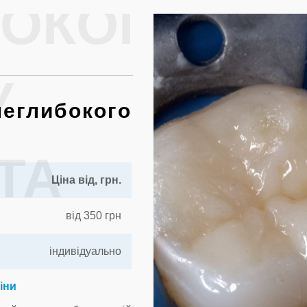
БОКОГО
У
неглибокого
ТА
Ціна від, грн.
від 350 грн
індивідуально
ціни