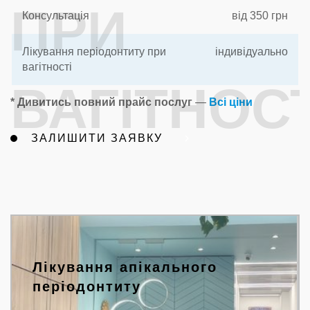
ПРИ
Консультація
від 350 грн
Лікування періодонтиту при
індивідуально
вагітності
ВАГІТНОСТ
* Дивитись повний прайс послуг
—
Всі ціни
ЗАЛИШИТИ ЗАЯВКУ
ХАРКІВ ТА
ЛЬВІВ
Лікування апікального
періодонтиту