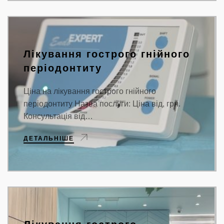
Лікування гострого гнійного
періодонтиту
Ціна на лікування гострого гнійного
періодонтиту Назва послуги: Ціна від, грн.
Консультація від…
ДЕТАЛЬНІШЕ