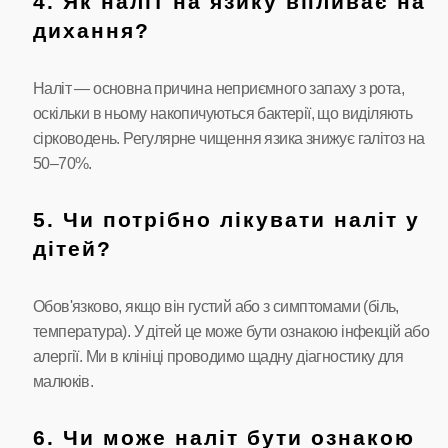
4. Як наліт на язику впливає на
дихання?
Наліт — основна причина неприємного запаху з рота,
оскільки в ньому накопичуються бактерії, що виділяють
сірководень. Регулярне чищення язика знижує галітоз на
50–70%.
5. Чи потрібно лікувати наліт у
дітей?
Обов'язково, якщо він густий або з симптомами (біль,
температура). У дітей це може бути ознакою інфекцій або
алергії. Ми в клініці проводимо щадну діагностику для
малюків.
6. Чи може наліт бути ознакою