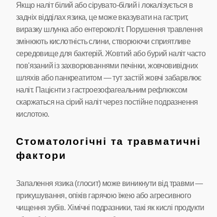
Якщо наліт білий або сірувато-білий і локалізується в
задніх відділах язика, це може вказувати на гастрит,
виразку шлунка або ентероколіт. Порушення травлення
змінюють кислотність слини, створюючи сприятливе
середовище для бактерій. Жовтий або бурий наліт часто
пов'язаний із захворюваннями печінки, жовчовивідних
шляхів або панкреатитом — тут застій жовчі забарвлює
наліт. Пацієнти з гастроезофагеальним рефлюксом
скаржаться на сірий наліт через постійне подразнення
кислотою.
Стоматологічні та травматичні
фактори
Запалення язика (глосит) може виникнути від травми —
прикушування, опіків гарячою їжею або агресивного
чищення зубів. Хімічні подразники, такі як кислі продукти