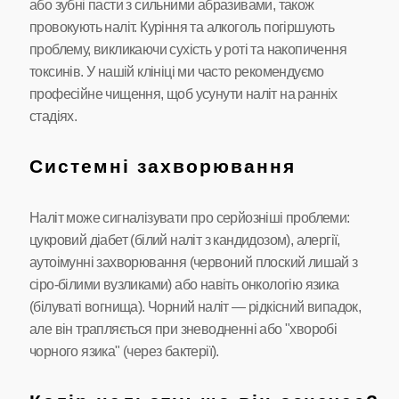
або зубні пасти з сильними абразивами, також
провокують наліт. Куріння та алкоголь погіршують
проблему, викликаючи сухість у роті та накопичення
токсинів. У нашій клініці ми часто рекомендуємо
професійне чищення, щоб усунути наліт на ранніх
стадіях.
Системні захворювання
Наліт може сигналізувати про серйозніші проблеми:
цукровий діабет (білий наліт з кандидозом), алергії,
аутоімунні захворювання (червоний плоский лишай з
сіро-білими вузликами) або навіть онкологію язика
(білуваті вогнища). Чорний наліт — рідкісний випадок,
але він трапляється при зневодненні або "хворобі
чорного язика" (через бактерії).