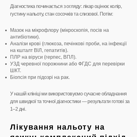
Діагностика починається з огляду: лікар оцінює колір,
густину нальоту, стан сосочків та слизової. Потім:
Мазок на мікрофлору (мікроскопія, посів на
антибіотики).
Аналізи крові (глюкоза, печінкові проби, на інфекції
на кшталт ВІЛ, гепатитів).
ПЛР на віруси (герпес, ВПЛ).
УЗД черевної порожнини або ФГДС для перевірки
ШКТ.
Біопсія при підозрі на рак.
У нашій клініці ми використовуємо сучасне обладнання
для швидкої та точної діагностики — результати готові за
1–2 дні.
Лікування нальоту на