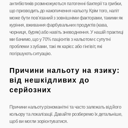
антибіотиків розмножуються патогенні бактерії та грибки,
що призводить до накопичення нальоту. Крім того, наліт
може бути пов'язаний з зовнішніми факторами, такими як
куріння, вживання фарбувальних продуктів (кава,
чорниця, буряк) або навіть зневоднення. У нашій практиці
ми бачимо, що у 70% пацієнтів з нальотом є супутні
проблеми з зубами, такі як карієс або гінгівіт, які
погіршують ситуацію.
Причини нальоту на язику:
від нешкідливих до
серйозних
Причини нальоту різноманітні та часто залежать від його
кольору та локалізації. Давайте розберемо їх детальніше,
щоб ви могли зорієнтуватися.