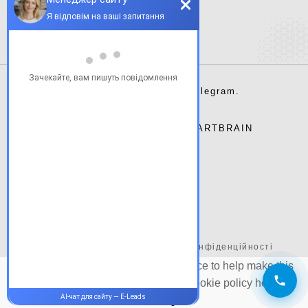
Instagram.
Facebook.
Telegram.
Сайт розроблено студією
ARTBRAIN
Публічна оферта
|
Політика конфіденційності
We have placed cookies on your device to help make this
website better. You can view our
cookie policy here
.
Continue using site