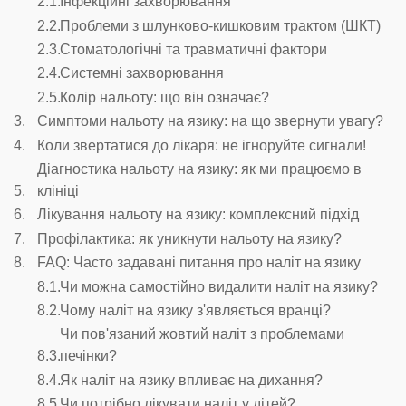
Інфекційні захворювання
Проблеми з шлунково-кишковим трактом (ШКТ)
Стоматологічні та травматичні фактори
Системні захворювання
Колір нальоту: що він означає?
Симптоми нальоту на язику: на що звернути увагу?
Коли звертатися до лікаря: не ігноруйте сигнали!
Діагностика нальоту на язику: як ми працюємо в
клініці
Лікування нальоту на язику: комплексний підхід
Профілактика: як уникнути нальоту на язику?
FAQ: Часто задавані питання про наліт на язику
Чи можна самостійно видалити наліт на язику?
Чому наліт на язику з'являється вранці?
Чи пов'язаний жовтий наліт з проблемами
печінки?
Як наліт на язику впливає на дихання?
Чи потрібно лікувати наліт у дітей?