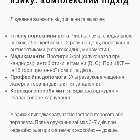
язику: комплексний підхід
Лікування залежить від причини та включає:
Гігієну порожнини рота
: Чистка язика спеціальною
щіткою або скребком 1–2 рази на день, полоскання
антисептиками (хлоргексидин, мирамістин).
Медикаменти
: Протигрибкові (флуконазол при
кандидозі), антибіотики, вітаміни (B, C). При ШКТ —
інгібітори протонної помпи та дієта.
Професійна допомога
: Ультразвукове чищення,
лазерна терапія для зняття запалення.
Корекція способу життя
: Відмова від куріння,
збалансоване харчування.
У важких випадках залучаємо гастроентеролога або
терапевта. Повне одужання займає 3–7 днів при
інфекціях, але при системних хворобах — довше.