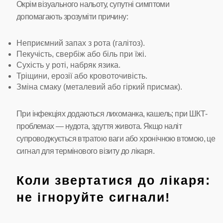
Окрім візуального нальоту, супутні симптоми
допомагають зрозуміти причину:
Неприємний запах з рота (галітоз).
Пекучість, свербіж або біль при їжі.
Сухість у роті, набряк язика.
Тріщини, ерозії або кровоточивість.
Зміна смаку (металевий або гіркий присмак).
При інфекціях додаються лихоманка, кашель; при ШКТ-
проблемах — нудота, здуття живота. Якщо наліт
супроводжується втратою ваги або хронічною втомою, це
сигнал для термінового візиту до лікаря.
Коли звертатися до лікаря:
не ігноруйте сигнали!