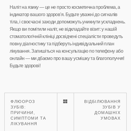
Наліт на язику — це не просто косметична проблема, а
індикатор вашого здоров'я. Будьте уважні до сигналів
тіла, і своєчасні заходи допоможуть уникнути ускладнень.
Якщо ви помітили наліт, не відкладайте візит: у нашій
стоматологічній клініці досвідчені спеціалісти проведуть
повну діагностику та підберуть індивідуальний план
лікування. Запишіться на консультацію по телефону або
онлайн — ми дбаємо про вашу усмішку та благополуччя!
Будьте здорові!
ФЛЮОРОЗ
ВІДБІЛЮВАННЯ
ЗУБІВ:
ЗУБІВ У
ПРИЧИНИ,
ДОМАШНІХ
СИМПТОМИ ТА
УМОВАХ
ЛІКУВАННЯ