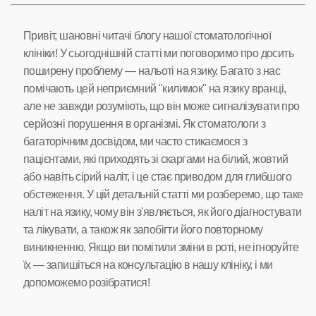
Привіт, шановні читачі блогу нашої стоматологічної
клініки! У сьогоднішній статті ми поговоримо про досить
поширену проблему — нальоті на язику. Багато з нас
помічають цей неприємний "килимок" на язику вранці,
але не завжди розуміють, що він може сигналізувати про
серйозні порушення в організмі. Як стоматологи з
багаторічним досвідом, ми часто стикаємося з
пацієнтами, які приходять зі скаргами на білий, жовтий
або навіть сірий наліт, і це стає приводом для глибшого
обстеження. У цій детальній статті ми розберемо, що таке
наліт на язику, чому він з'являється, як його діагностувати
та лікувати, а також як запобігти його повторному
виникненню. Якщо ви помітили зміни в роті, не ігноруйте
їх — запишіться на консультацію в нашу клініку, і ми
допоможемо розібратися!