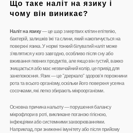
Що таке наліт на язику і
чому він виникає?
Наліт на язику
— це шар з мертвих клітин епітелію,
бактерій, залишків їжі та слини, який накопичується на
поверхні язика. У нормі тонкий білуватий наліт може
з'являтися у кого завгодно, особливо після сну або
вживання певних продуктів, але якщо він густий, важко
зчищається або має незвичайний колір, це привід для
занепокоєння. Язик — це "дзеркало" здоров'я порожнини
рота та всього організму, оскільки його поверхня усеяна
сосочками, які легко збирають мікроорганізми.
Основна причина нальоту — порушення балансу
мікрофлори в роті, викликане поганою гігієною,
інфекціями або системними захворюваннями.
Наприклад, при зниженні імунітету або після прийому