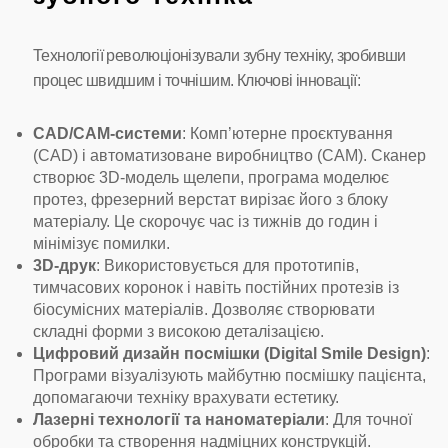
Технології революціонізували зубну техніку, зробивши
процес швидшим і точнішим. Ключові інновації:
CAD/CAM-системи
: Комп’ютерне проєктування
(CAD) і автоматизоване виробництво (CAM). Сканер
створює 3D-модель щелепи, програма моделює
протез, фрезерний верстат вирізає його з блоку
матеріалу. Це скорочує час із тижнів до годин і
мінімізує помилки.
3D-друк
: Використовується для прототипів,
тимчасових коронок і навіть постійних протезів із
біосумісних матеріалів. Дозволяє створювати
складні форми з високою деталізацією.
Цифровий дизайн посмішки (Digital Smile Design)
:
Програми візуалізують майбутню посмішку пацієнта,
допомагаючи техніку врахувати естетику.
Лазерні технології та наноматеріали
: Для точної
обробки та створення надміцних конструкцій.