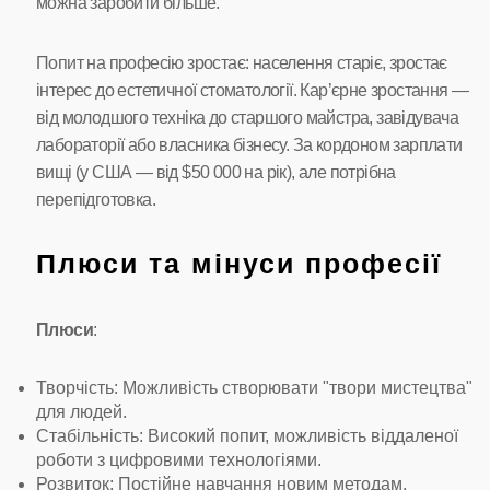
можна заробити більше.
Попит на професію зростає: населення старіє, зростає
інтерес до естетичної стоматології. Кар’єрне зростання —
від молодшого техніка до старшого майстра, завідувача
лабораторії або власника бізнесу. За кордоном зарплати
вищі (у США — від $50 000 на рік), але потрібна
перепідготовка.
Плюси та мінуси професії
Плюси
:
Творчість: Можливість створювати "твори мистецтва"
для людей.
Стабільність: Високий попит, можливість віддаленої
роботи з цифровими технологіями.
Розвиток: Постійне навчання новим методам.