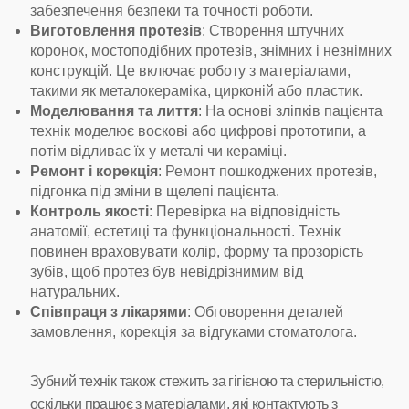
забезпечення безпеки та точності роботи.
Виготовлення протезів
: Створення штучних
коронок, мостоподібних протезів, знімних і незнімних
конструкцій. Це включає роботу з матеріалами,
такими як металокераміка, цирконій або пластик.
Моделювання та лиття
: На основі зліпків пацієнта
технік моделює воскові або цифрові прототипи, а
потім відливає їх у металі чи кераміці.
Ремонт і корекція
: Ремонт пошкоджених протезів,
підгонка під зміни в щелепі пацієнта.
Контроль якості
: Перевірка на відповідність
анатомії, естетиці та функціональності. Технік
повинен враховувати колір, форму та прозорість
зубів, щоб протез був невідрізнимим від
натуральних.
Співпраця з лікарями
: Обговорення деталей
замовлення, корекція за відгуками стоматолога.
Зубний технік також стежить за гігієною та стерильністю,
оскільки працює з матеріалами, які контактують з