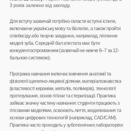
3 років залежно від закладу.
Для вступу зазвичай потрібно скласти вступні іспити,
включаючи українську мову та біологію, а також пройти
співбесіду або творче завдання, наприклад, ліплення
моделі зуба. Середній бал атестата має бути
конкурентоспроможним (зазвичай не нижче 6–7 за 12-
бальною системою).
Програма навчання включає вивчення анатомії та
фізіології щелепно-лицевої ділянки, матеріалознавства
(властивості кераміки, металів, полімерів), технології
протезування, основ гігієни та стерилізації. Практика
займає значну частину навчання: студенти працюють з
гіпсовими моделями, освоюють лиття, моделювання та
основи цифрових технологій (наприклад, CAD/CAM).
Практика часто проходить у зуботехнічних лабораторіях