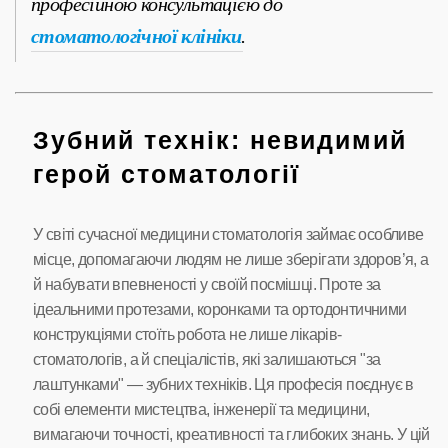
професійною консультацією до
стоматологічної клініки
.
Зубний технік: невидимий
герой стоматології
У світі сучасної медицини стоматологія займає особливе
місце, допомагаючи людям не лише зберігати здоров’я, а
й набувати впевненості у своїй посмішці. Проте за
ідеальними протезами, коронками та ортодонтичними
конструкціями стоїть робота не лише лікарів-
стоматологів, а й спеціалістів, які залишаються "за
лаштунками" — зубних техніків. Ця професія поєднує в
собі елементи мистецтва, інженерії та медицини,
вимагаючи точності, креативності та глибоких знань. У цій