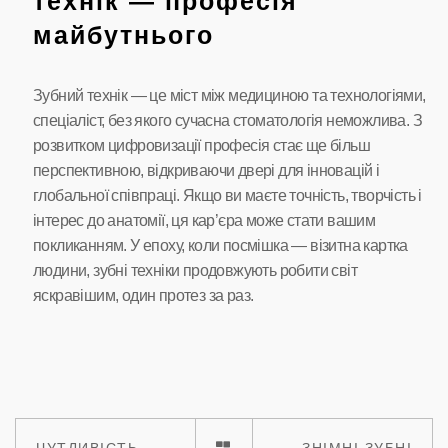
технік — професія
майбутнього
Зубний технік — це міст між медициною та технологіями,
спеціаліст, без якого сучасна стоматологія неможлива. З
розвитком цифровизації професія стає ще більш
перспективною, відкриваючи двері для інновацій і
глобальної співпраці. Якщо ви маєте точність, творчість і
інтерес до анатомії, ця кар’єра може стати вашим
покликанням. У епоху, коли посмішка — візитна картка
людини, зубні техніки продовжують робити світ
яскравішим, один протез за раз.
ЧУТЛИВІСТЬ
ЗНІМНІ ЗУБНІ