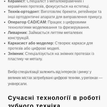
Кераміст
: Спеціаліст з металокерамічних і
керамічних протезів, фокусується на естетиці.
Технік-ортодонт
: Виготовляє брекети, ретейнери та
інші ортодонтичні апарати для виправлення прикусу.
Оператор CAD/CAM
: Працює з цифровими
технологіями моделювання та фрезерування.
Ливарник
: Займається литтям металевих
конструкцій.
Каркасист або моделер
: Створює каркаси для
протезів або цифрові моделі.
Знімник
: Спеціалізується на знімних протезах із
пластику чи металу.
Вибір спеціалізації залежить від інтересів і ринку: у
великих містах затребувані цифрові техніки, у регіонах —
універсали.
Сучасні технології в роботі
зубного техніка