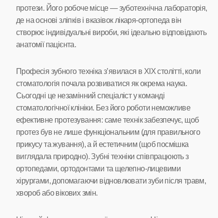
протези. Його робоче місце — зуботехнічна лабораторія,
де на основі зліпків і вказівок лікаря-ортопеда він
створює індивідуальні вироби, які ідеально відповідають
анатомії пацієнта.
Професія зубного техніка з’явилася в XIX столітті, коли
стоматологія почала розвиватися як окрема наука.
Сьогодні це незамінний спеціаліст у команді
стоматологічної клініки. Без його роботи неможливе
ефективне протезування: саме технік забезпечує, щоб
протез був не лише функціональним (для правильного
прикусу та жування), а й естетичним (щоб посмішка
виглядала природно). Зубні техніки співпрацюють з
ортопедами, ортодонтами та щелепно-лицевими
хірургами, допомагаючи відновлювати зуби після травм,
хвороб або вікових змін.