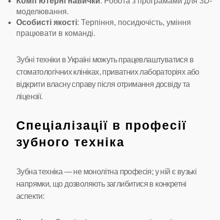
Комп’ютерні навички
: Робота з програмами для 3D-
моделювання.
Особисті якості
: Терпіння, посидючість, уміння
працювати в команді.
Зубні техніки в Україні можуть працевлаштуватися в
стоматологічних клініках, приватних лабораторіях або
відкрити власну справу після отримання досвіду та
ліцензії.
Спеціалізації в професії
зубного техніка
Зубна техніка — не монолітна професія; у ній є вузькі
напрямки, що дозволяють заглибитися в конкретні
аспекти: