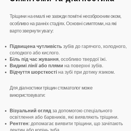
Тріщини на емалі не завжди помітні неозброєним оком,
особливо на ранніх стадіях. Основні симптоми, на які
варто звернути увагу:
Підвищена чутливість
зубів до гарячого, холодного,
солодкого або кислого.
Біль під час жування
, особливо твердої їжі.
Видимі лінії або плями
на поверхні зубів.
Відчуття шорсткості
на зубі при дотику язиком.
Для діагностики тріщин стоматолог може
використовувати:
Візуальний огляд
за допомогою спеціального
освітлення або барвників, які виявляють тріщини.
Рентген
: допомагає виявити тріщини, що зачіпають
дентин або корінь зуба.