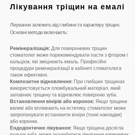
Лікування тріщин на емалі
Лікування залежить від глибини та характеру тріщин.
Основні методи включають:
Ремінералізація:
Для поверхневих тріщин
стоматолог може порекомендувати пасти з фтором і
кальцієм, які зміцнюють емаль. Професійні
процедури ремінералізації в кабінеті стоматолога
також ефективні.
Композитне відновлення:
При глибших тріщинах
використовується пломбувальний матеріал, який
заповнює тріщину та відновлює поверхню зуба.
Встановлення вінірів або коронок:
Якщо тріщини
великі або впливають на естетику, стоматолог може
запропонувати встановити вініри (тонкі накладки)
або коронки.
Ендодонтичне лікування:
Якщо тріщина досягла
пульпи зуба, може знадобитися лікування кореневих