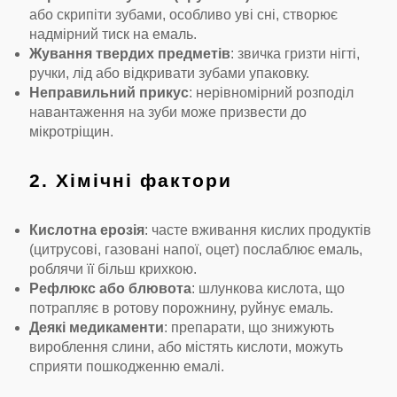
або скрипіти зубами, особливо уві сні, створює
надмірний тиск на емаль.
Жування твердих предметів
: звичка гризти нігті,
ручки, лід або відкривати зубами упаковку.
Неправильний прикус
: нерівномірний розподіл
навантаження на зуби може призвести до
мікротріщин.
2. Хімічні фактори
Кислотна ерозія
: часте вживання кислих продуктів
(цитрусові, газовані напої, оцет) послаблює емаль,
роблячи її більш крихкою.
Рефлюкс або блювота
: шлункова кислота, що
потрапляє в ротову порожнину, руйнує емаль.
Деякі медикаменти
: препарати, що знижують
вироблення слини, або містять кислоти, можуть
сприяти пошкодженню емалі.