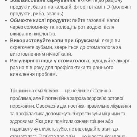
Збалансоване харчування
: включіть до раціону
продукти, багаті на кальцій, фтор і вітамін D (молочні
продукти, риба, зелень).
Обмежте кислі продукти
: пийте газовані напої
через соломинку та полощіть рот водою після
вживання кислої їжі.
Використовуйте капи при бруксизмі
: якщо ви
скрегочете зубами, зверніться до стоматолога за
виготовленням нічної капи.
Регулярні огляди у стоматолога
: відвідуйте лікаря
раз на пів року для профілактики та раннього
виявлення проблем.
Тріщини на емалі зубів — це не лише естетична
проблема, але й потенційна загроза здоров’ю ротової
порожнини. Своєчасна діагностика, правильне лікування
та профілактика допоможуть зберегти зуби міцними та
здоровими. Якщо ви помітили ознаки тріщин або
підвищену чутливість зубів, не відкладайте візит до
стоматолога. Турбота про зуби — це інвестиція у ваше