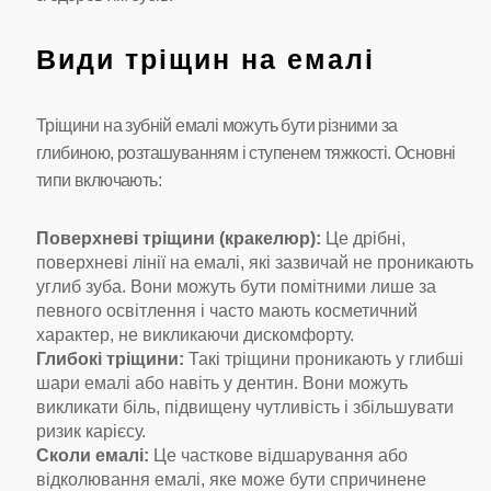
Види тріщин на емалі
Тріщини на зубній емалі можуть бути різними за
глибиною, розташуванням і ступенем тяжкості. Основні
типи включають:
Поверхневі тріщини (кракелюр):
Це дрібні,
поверхневі лінії на емалі, які зазвичай не проникають
углиб зуба. Вони можуть бути помітними лише за
певного освітлення і часто мають косметичний
характер, не викликаючи дискомфорту.
Глибокі тріщини:
Такі тріщини проникають у глибші
шари емалі або навіть у дентин. Вони можуть
викликати біль, підвищену чутливість і збільшувати
ризик карієсу.
Сколи емалі:
Це часткове відшарування або
відколювання емалі, яке може бути спричинене