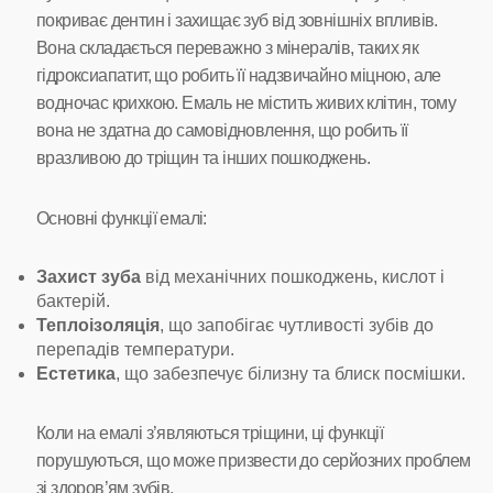
покриває дентин і захищає зуб від зовнішніх впливів.
Вона складається переважно з мінералів, таких як
гідроксиапатит, що робить її надзвичайно міцною, але
водночас крихкою. Емаль не містить живих клітин, тому
вона не здатна до самовідновлення, що робить її
вразливою до тріщин та інших пошкоджень.
Основні функції емалі:
Захист зуба
від механічних пошкоджень, кислот і
бактерій.
Теплоізоляція
, що запобігає чутливості зубів до
перепадів температури.
Естетика
, що забезпечує білизну та блиск посмішки.
Коли на емалі з’являються тріщини, ці функції
порушуються, що може призвести до серйозних проблем
зі здоров’ям зубів.