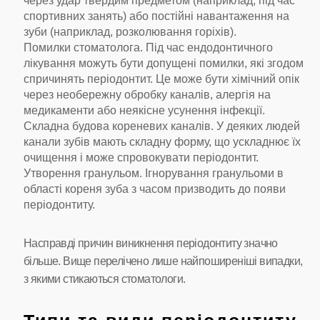
через удар твердим предметом (наприклад, під час
спортивних занять) або постійні навантаження на
зуби (наприклад, розколювання горіхів).
Помилки стоматолога. Під час ендодонтичного
лікування можуть бути допущені помилки, які згодом
спричинять періодонтит. Це може бути хімічний опік
через необережну обробку каналів, алергія на
медикаменти або неякісне усунення інфекції.
Складна будова кореневих каналів. У деяких людей
канали зубів мають складну форму, що ускладнює їх
очищення і може спровокувати періодонтит.
Утворення гранульом. Ігнорування гранульоми в
області кореня зуба з часом призводить до появи
періодонтиту.
Насправді причин виникнення періодонтиту значно
більше. Вище перелічено лише найпоширеніші випадки,
з якими стикаються стоматологи.