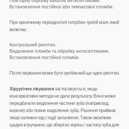
Повторну обробку каналів антисептиками.
Встановлення постійної або тимчасової пломби.
При хронічному періодонтиті потрібен третій візит, який
включає:
Контрольний рентген.
Видалення пломби та обробку антисептиками.
Встановлення постійної пломби.
Після лікування може бути зроблений ще один рентген.
Хірургічне лікування
застосовується, якщо
консервативні методи не дали результату. Воно може
передбачати видалення частини зуба (наприклад,
кореня) або повне видалення зуба. Рішення приймає
лікар залежно від стадії запалення. Також можливе
щадне втручання, що зберігає корінь і частину зуба для