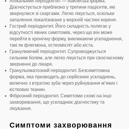
Апікальний періодонтит — найлегша форма.
Діагностується приблизно у третини пацієнтів, які
звернулися зі скаргами. Легко лікується, оскільки
запалення локалізоване у верхній частині кореня.
Гострий періодонтит. Його складність полягає у
відсутності явних симптомів, через що він може
перейти в хронічну форму, викликаючи ускладнення,
такі як флегмона, остеомієліт або кіста.
Гранулюючий періодонтит. Супроводжується
сильним болем, але легко лікується при своєчасному
зверненні до лікаря.
Гранульоматозний періодонтит. Безсимптомна
форма, яка призводить до серйозних ускладнень,
включно з втратою зуба через руйнування м’яких і
кісткових тканин.
Фіброзний періодонтит. Симптоми схожі на інші
захворювання, що ускладнює діагностику та
лікування.
Симптоми захворювання