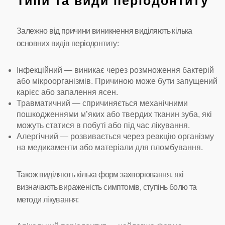
Типи та види періодонтиту
Залежно від причини виникнення виділяють кілька
основних видів періодонтиту:
Інфекційний — виникає через розмноження бактерій
або мікроорганізмів. Причиною може бути запущений
карієс або запалення ясен.
Травматичний — спричиняється механічними
пошкодженнями м’яких або твердих тканин зуба, які
можуть статися в побуті або під час лікування.
Алергічний — розвивається через реакцію організму
на медикаменти або матеріали для пломбування.
Також виділяють кілька форм захворювання, які
визначають вираженість симптомів, ступінь болю та
методи лікування: