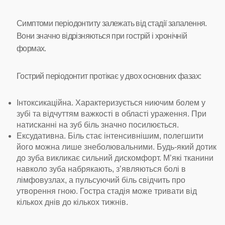
Симптоми періодонтиту залежать від стадії запалення.
Вони значно відрізняються при гострій і хронічній
формах.
Гострий періодонтит протікає у двох основних фазах:
Інтоксикаційна. Характеризується ниючим болем у
зубі та відчуттям важкості в області ураження. При
натисканні на зуб біль значно посилюється.
Ексудативна. Біль стає інтенсивнішим, полегшити
його можна лише знеболювальними. Будь-який дотик
до зуба викликає сильний дискомфорт. М’які тканини
навколо зуба набрякають, з’являються болі в
лімфовузлах, а пульсуючий біль свідчить про
утворення гною. Гостра стадія може тривати від
кількох днів до кількох тижнів.