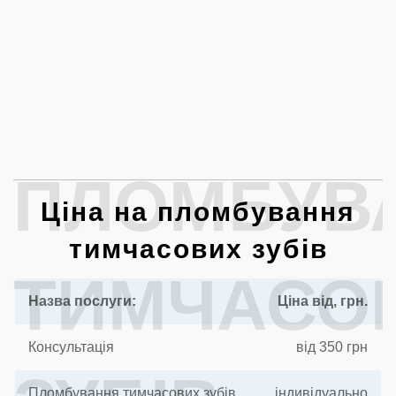
ПЛОМБУВ
Ціна на пломбування
тимчасових зубів
ТИМЧАСО
Назва послуги:
Ціна від, грн.
Консультація
від 350 грн
Пломбування тимчасових зубів
індивідуально