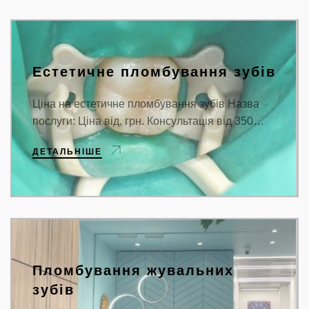
Естетичне пломбування зубів
Ціна на естетичне пломбування зубів Назва
послуги: Ціна від, грн. Консультація від 350…
ДЕТАЛЬНІШЕ
Пломбування жувальних
зубів