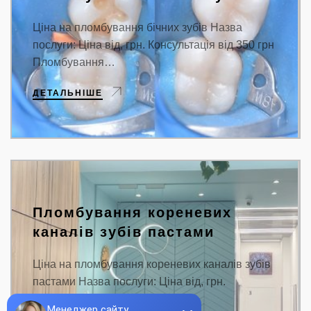
Ціна на пломбування бічних зубів Назва
послуги: Ціна від, грн. Консультація від 350 грн
Пломбування…
ДЕТАЛЬНІШЕ
Пломбування кореневих
каналів зубів пастами
Ціна на пломбування кореневих каналів зубів
пастами Назва послуги: Ціна від, грн.
Консультація від…