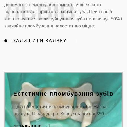
ЛЬВІВ
допомогою цементу або композиту, після чого
відновлюється коронкова частина зуба. Цей спосіб
застосовується, коли руйнування зуба перевищує 50% і
звичайне пломбування недостатньо міцне.
ЗАЛИШИТИ ЗАЯВКУ
Естетичне пломбування зубів
Ціна на естетичне пломбування зубів Назва
послуги: Ціна від, грн. Консультація від 350…
ДЕТАЛЬНІШЕ