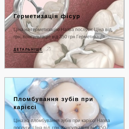
Герметизація фісур
Ціна на герметизацію Назва послуги: Ціна від,
грн. Консультація від 350 грн Герметизація…
ДЕТАЛЬНІШЕ
Пломбування зубів при
карієсі
Ціна на пломбування зубів при карієсі Назва
послуги: Ціна від, грн. Консультація від 350…