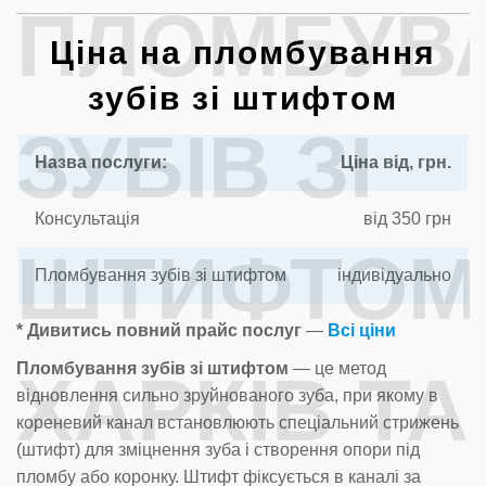
ПЛОМБУВ
Ціна на пломбування
зубів зі штифтом
ЗУБІВ ЗІ
Назва послуги:
Ціна від, грн.
Консультація
від 350 грн
ШТИФТОМ
Пломбування зубів зі штифтом
індивідуально
* Дивитись повний прайс послуг
—
Всі ціни
Пломбування зубів зі штифтом
— це метод
ХАРКІВ ТА
відновлення сильно зруйнованого зуба, при якому в
кореневий канал встановлюють спеціальний стрижень
(штифт) для зміцнення зуба і створення опори під
пломбу або коронку. Штифт фіксується в каналі за