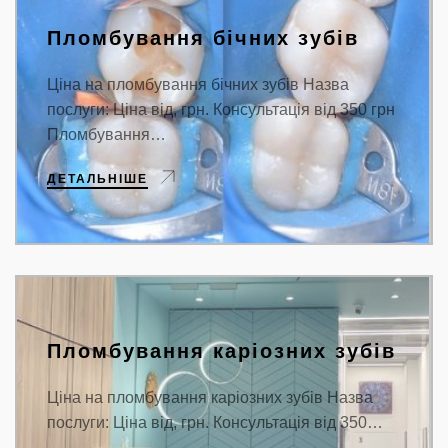
Пломбування бічних зубів
Ціна на пломбування бічних зубів Назва
послуги: Ціна від, грн. Консультація від 350 грн
Пломбування…
ДЕТАЛЬНІШЕ
Пломбування каріозних зубів
Ціна на пломбування каріозних зубів Назва
послуги: Ціна від, грн. Консультація від 350…