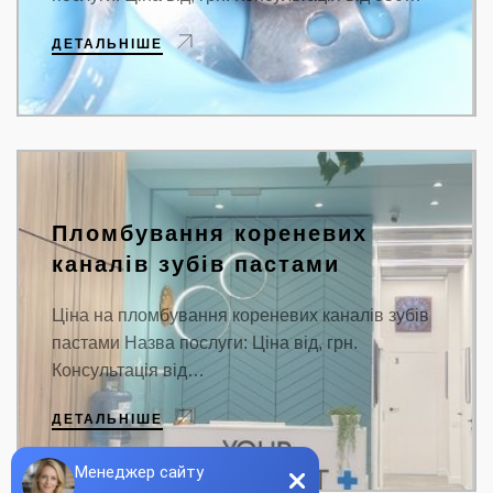
ДЕТАЛЬНІШЕ
Пломбування кореневих
каналів зубів пастами
Ціна на пломбування кореневих каналів зубів
пастами Назва послуги: Ціна від, грн.
Консультація від…
ДЕТАЛЬНІШЕ